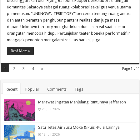
diselenggarakan oleh Flying Balloons Puppet berkolaborasi dengan
Komunitas Sakatoya sebagai ruang kolaborasi sekaligus venue utama
pementasan. “UNKNOWN TERRITORY” bercerita tentang ruang antara
dan antah berantah penghubung antara realitas dan juga masa
depan. Unknown territory menghadirkan dunia surreal saat seekor
orangutan mencoba hidup. Pertunjukan teater boneka performatif ini
mengajak penonton mengalami realitas hari ini, juga …
Read More »
1
2
3
4
»
Page 1 of 4
Recent
Popular
Comments
Tags
Merawat Ingatan Menjelang Runtuhnya Jefferson
25 Juli 2026
Satu Tetes Air Susu Moke & Puisi-Puisi Lainnya
18 Juli 2026