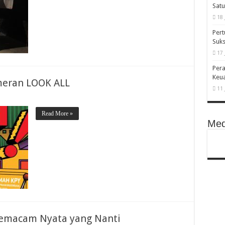
Satu
18 
Pert
Suks
17 
Pera
Keu
meran LOOK ALL
11 
Read More »
Med
Semacam Nyata yang Nanti