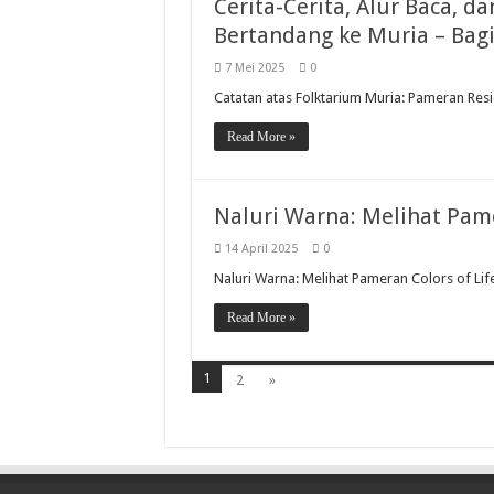
Cerita-Cerita, Alur Baca, d
Bertandang ke Muria – Bag
7 Mei 2025
0
Catatan atas Folktarium Muria: Pameran Res
Read More »
Naluri Warna: Melihat Pame
14 April 2025
0
Naluri Warna: Melihat Pameran Colors of Lif
Read More »
1
2
»