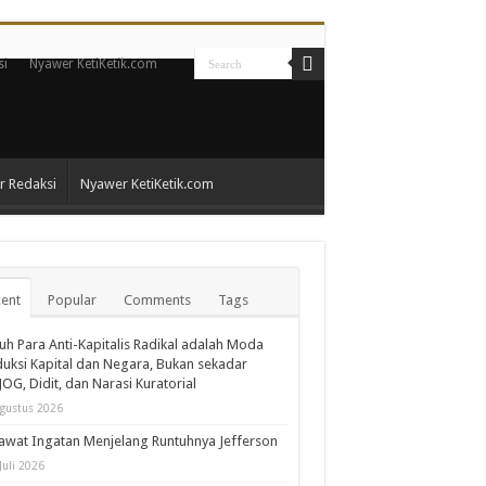
si
Nyawer KetiKetik.com
 Redaksi
Nyawer KetiKetik.com
ent
Popular
Comments
Tags
h Para Anti-Kapitalis Radikal adalah Moda
uksi Kapital dan Negara, Bukan sekadar
OG, Didit, dan Narasi Kuratorial
gustus 2026
wat Ingatan Menjelang Runtuhnya Jefferson
Juli 2026