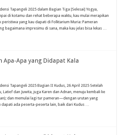
densi Tapangeli 2025 dalam Bagian Tiga [Selesai] Yogya,
ampai di kotamu dan rehat beberapa waktu, kau mulai merapikan
k peristiwa yang kau dapati di Folktarium Muria: Pameran
ang bagaimana impresimu di sana, maka kau jelas bisa lekas …
an Apa-Apa yang Didapat Kala
densi Tapangeli 2025 Bagian II Kudus, 26 April 2025 Setelah
Latief dan Juwita, juga Karen dan Adnan, menuju kembali ke
tan); dan memulai lagi tur pameran—dengan urutan yang
 dapati ada peserta-peserta lain, baik dari Kudus …
t
ndang