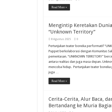
Read More »
Mengintip Keretakan Dunia
“Unknown Territory”
8 Agustus 2025
0
Pertunjukan teater boneka performatif “UN
Puppet berkolaborasi dengan Komunitas Sak
pementasan. “UNKNOWN TERRITORY” berceri
antara realitas dan juga masa depan. Unkno
mencoba hidup. Pertunjukan teater boneka p
juga …
Read More »
Cerita-Cerita, Alur Baca, d
Bertandang ke Muria Bagia