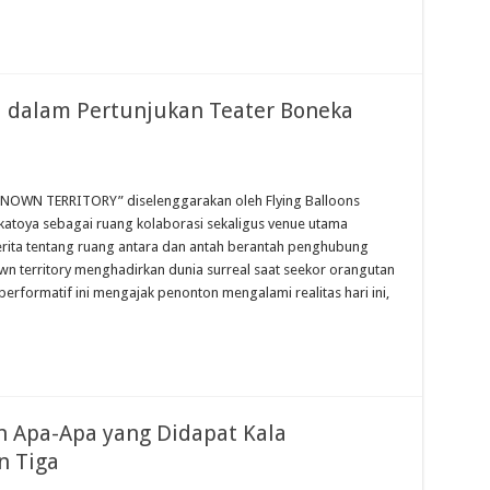
 dalam Pertunjukan Teater Boneka
KNOWN TERRITORY” diselenggarakan oleh Flying Balloons
atoya sebagai ruang kolaborasi sekaligus venue utama
ta tentang ruang antara dan antah berantah penghubung
wn territory menghadirkan dunia surreal saat seekor orangutan
erformatif ini mengajak penonton mengalami realitas hari ini,
an Apa-Apa yang Didapat Kala
n Tiga