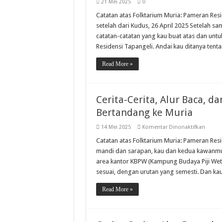
21 Mei 2025
0
Catatan atas Folktarium Muria: Pameran Resi
setelah dari Kudus, 26 April 2025 Setelah s
catatan-catatan yang kau buat atas dan untu
Residensi Tapangeli. Andai kau ditanya tent
Read More »
Cerita-Cerita, Alur Baca, d
Bertandang ke Muria
pada
14 Mei 2025
Komentar Dinonaktifkan
Cerita-
Cerita,
Catatan atas Folktarium Muria: Pameran Resi
Alur
mandi dan sarapan, kau dan kedua kawanmu, 
Baca,
dan
area kantor KBPW (Kampung Budaya Piji We
Apa-
sesuai, dengan urutan yang semesti. Dan kau
Apa
yang
Didapa
Read More »
Kala
Berta
ke
Muria