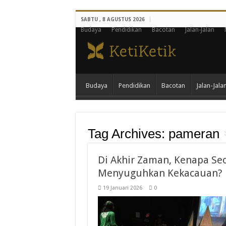
SABTU , 8 AGUSTUS 2026
Budaya
Pendidikan
Bacotan
Jalan-Jalan
Budaya
Pendidikan
Bacotan
Jalan-Jala
Tag Archives:
pameran
Di Akhir Zaman, Kenapa Se
Menyuguhkan Kekacauan?
19 Januari 2026
0