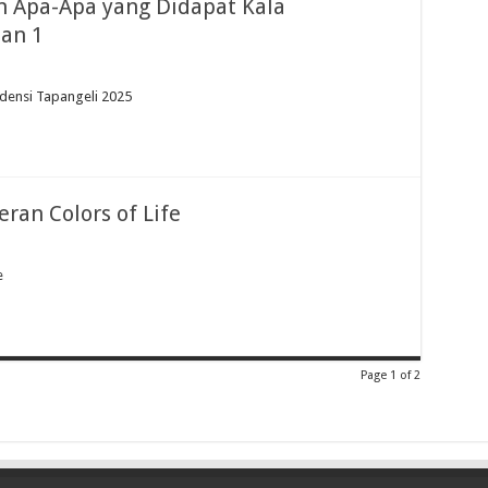
an Apa-Apa yang Didapat Kala
ian 1
idensi Tapangeli 2025
ran Colors of Life
e
Page 1 of 2