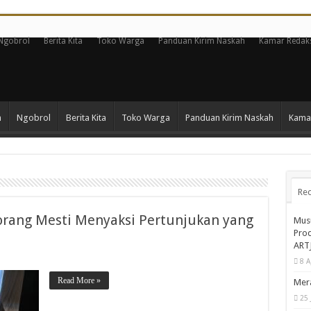
Ngobrol
Berita Kita
Toko Warga
Panduan Kirim Naskah
Kamar Redak
n
Ngobrol
Berita Kita
Toko Warga
Panduan Kirim Naskah
Kamar
Rec
orang Mesti Menyaksi Pertunjukan yang
Musu
Prod
ARTJ
8 A
Read More »
Mera
25 