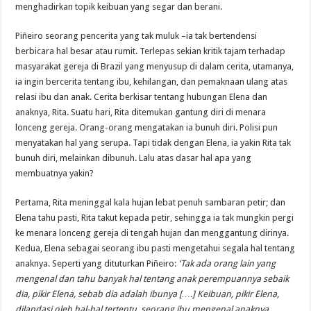
menghadirkan topik keibuan yang segar dan berani.
Piñeiro seorang pencerita yang tak muluk –ia tak bertendensi
berbicara hal besar atau rumit. Terlepas sekian kritik tajam terhadap
masyarakat gereja di Brazil yang menyusup di dalam cerita, utamanya,
ia ingin bercerita tentang ibu, kehilangan, dan pemaknaan ulang atas
relasi ibu dan anak. Cerita berkisar tentang hubungan Elena dan
anaknya, Rita. Suatu hari, Rita ditemukan gantung diri di menara
lonceng gereja. Orang-orang mengatakan ia bunuh diri. Polisi pun
menyatakan hal yang serupa. Tapi tidak dengan Elena, ia yakin Rita tak
bunuh diri, melainkan dibunuh. Lalu atas dasar hal apa yang
membuatnya yakin?
Pertama, Rita meninggal kala hujan lebat penuh sambaran petir; dan
Elena tahu pasti, Rita takut kepada petir, sehingga ia tak mungkin pergi
ke menara lonceng gereja di tengah hujan dan menggantung dirinya.
Kedua, Elena sebagai seorang ibu pasti mengetahui segala hal tentang
anaknya. Seperti yang dituturkan Piñeiro:
‘Tak ada orang lain yang
mengenal dan tahu banyak hal tentang anak perempuannya sebaik
dia, pikir Elena, sebab dia adalah ibunya [….] Keibuan, pikir Elena,
dilandasi oleh hal-hal tertentu, seorang ibu mengenal anaknya,