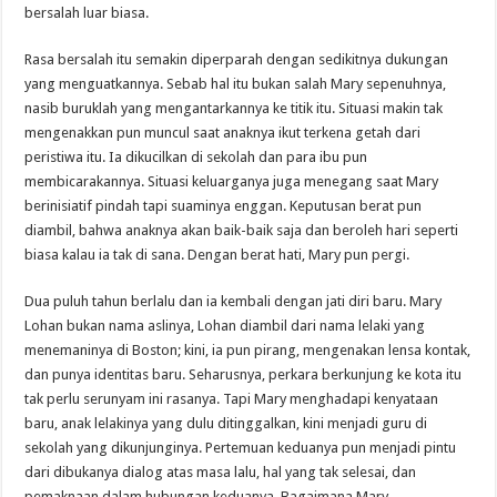
bersalah luar biasa.
Rasa bersalah itu semakin diperparah dengan sedikitnya dukungan
yang menguatkannya. Sebab hal itu bukan salah Mary sepenuhnya,
nasib buruklah yang mengantarkannya ke titik itu. Situasi makin tak
mengenakkan pun muncul saat anaknya ikut terkena getah dari
peristiwa itu. Ia dikucilkan di sekolah dan para ibu pun
membicarakannya. Situasi keluarganya juga menegang saat Mary
berinisiatif pindah tapi suaminya enggan. Keputusan berat pun
diambil, bahwa anaknya akan baik-baik saja dan beroleh hari seperti
biasa kalau ia tak di sana. Dengan berat hati, Mary pun pergi.
Dua puluh tahun berlalu dan ia kembali dengan jati diri baru. Mary
Lohan bukan nama aslinya, Lohan diambil dari nama lelaki yang
menemaninya di Boston; kini, ia pun pirang, mengenakan lensa kontak,
dan punya identitas baru. Seharusnya, perkara berkunjung ke kota itu
tak perlu serunyam ini rasanya. Tapi Mary menghadapi kenyataan
baru, anak lelakinya yang dulu ditinggalkan, kini menjadi guru di
sekolah yang dikunjunginya. Pertemuan keduanya pun menjadi pintu
dari dibukanya dialog atas masa lalu, hal yang tak selesai, dan
pemaknaan dalam hubungan keduanya. Bagaimana Mary