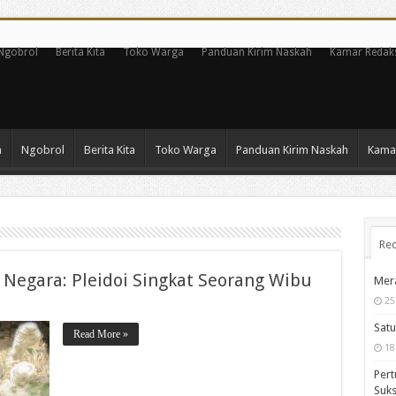
Ngobrol
Berita Kita
Toko Warga
Panduan Kirim Naskah
Kamar Redak
n
Ngobrol
Berita Kita
Toko Warga
Panduan Kirim Naskah
Kamar
Rec
egara: Pleidoi Singkat Seorang Wibu
Mera
25
Satu
Read More »
18
Pert
Suks