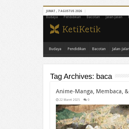
JUMAT , 7 AGUSTUS 2026
Budaya
Pendidikan
Bacotan
Jalan-Jalan
Budaya
Pendidikan
Bacotan
Jalan-Jala
Tag Archives:
baca
Anime-Manga, Membaca, & N
22 Maret 2025
0