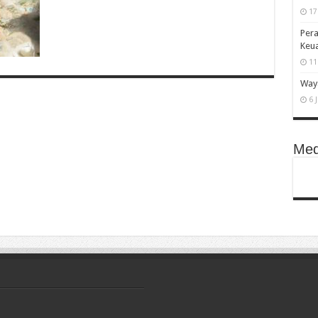
17
Pera
Keu
11
Waya
6 
Med