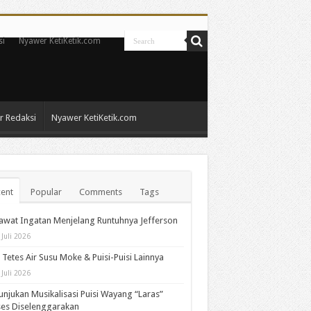
si
Nyawer KetiKetik.com
 Redaksi
Nyawer KetiKetik.com
ent
Popular
Comments
Tags
wat Ingatan Menjelang Runtuhnya Jefferson
 Juli 2026
 Tetes Air Susu Moke & Puisi-Puisi Lainnya
 Juli 2026
unjukan Musikalisasi Puisi Wayang “Laras”
es Diselenggarakan