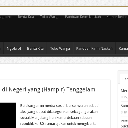
Ngobrol
Berita Kita
Toko Warga
Panduan Kirim Naskah
Kamar Redak
n
Ngobrol
Berita Kita
Toko Warga
Panduan Kirim Naskah
Kamar
Rec
t di Negeri yang (Hampir) Tenggelam
Mera
25 
Belakangan ini media sosial berseliweran sebuah
Satu
aksi yang dapat dikategorikan sebagai gerakan
18 
sosial. Menjelang hari kemerdekaan sebuah
Pert
republik ke-80, ramai ajakan untuk mengibarkan
Suks