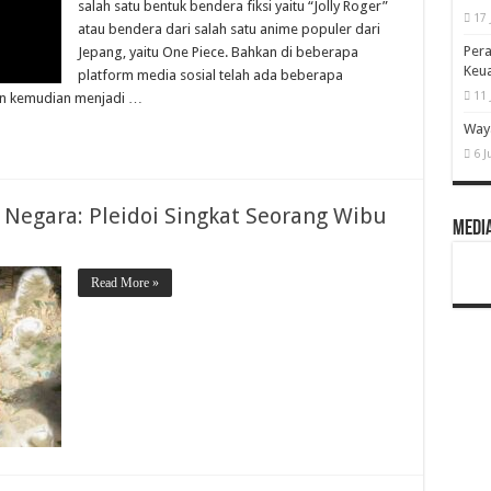
salah satu bentuk bendera fiksi yaitu “Jolly Roger”
17 
atau bendera dari salah satu anime populer dari
Pera
Jepang, yaitu One Piece. Bahkan di beberapa
Keu
platform media sosial telah ada beberapa
11 
an kemudian menjadi …
Waya
6 J
egara: Pleidoi Singkat Seorang Wibu
Media
Read More »