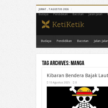
JUMAT , 7 AGUSTUS 2026
Budaya
Pendidikan
Bacotan
Jalan-Jalan
Budaya
Pendidikan
Bacotan
Jalan-Jala
Tag Archives:
manga
Kibaran Bendera Bajak Lau
15 Agustus 2025
0