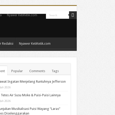
si
Nyawer KetiKetik.com
 Redaksi
Nyawer KetiKetik.com
ent
Popular
Comments
Tags
wat Ingatan Menjelang Runtuhnya Jefferson
Juli 2026
 Tetes Air Susu Moke & Puisi-Puisi Lainnya
Juli 2026
unjukan Musikalisasi Puisi Wayang “Laras”
es Diselenggarakan