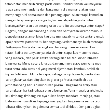
tetap betah menaruh curiga pada dirimu sendiri; sebab kau meyakini,
siapa yang memandang dan bagaimana dia memang akan juga
mempengaruhi pemaknaan dan penangkapan. Akan tetapi, kemudian,
dengan tetap menjaga curiga itu, kau malah jadi tergoda untuk
bertanya: Pameran dan serangkaian acara itu sebenarnya untuk siapa?
Bagimu, dengan menimbang tulisan dan pernyataan kurator maupun
penyelenggara, amat lekas kau bisa menjawab itu tanda tentang untuk
apa peristiwa pameran itu berlangsung. Sederhananya ialah mencapai
Folktarium Muria
; dan serangkaian hal yang membersamai. Akan
tetapi, ketika pertanyaannya adalah untuk siapa, kau menemu suatu
yang menarik, dan pelik. Ketika serangkaian hal tadi diperuntukkan
bagi warga Muria secara khusus, dan umumnya siapa pun yang mau
turut serta, ada suatu hal yang mesti dijembatani kembali. Ambillah
tujuan Folktarium Muria tercapai, sebagai arsip legenda, cerita, dan
serangkaianya, dan ditujukan bagi warga Muria, masihlah ada
jembatan yang harus dimunculkan pikirmu: Bagaimana arsip atau
serangkaian hal tadi dibaca atau dibunyikan! Yang mana berarti, ketika
kau timbang-timbang, PR-nya bukan hanya mendata-menjaga, atau
bahkan memunculkan, tapi juga menyiapkan bagaimana semua tadi
dibaca-dibunyikan, bagaimana semua tadi dihidupi. Dengan begitu,