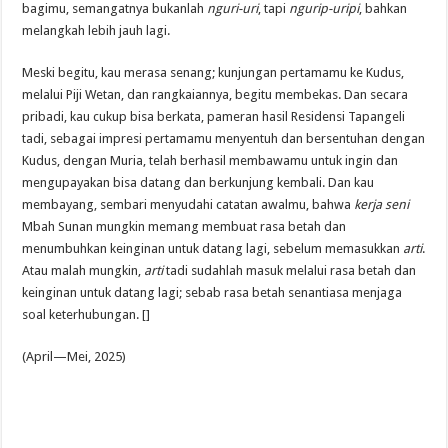
bagimu, semangatnya bukanlah
nguri-uri
, tapi
ngurip-uripi
, bahkan
melangkah lebih jauh lagi.
Meski begitu, kau merasa senang; kunjungan pertamamu ke Kudus,
melalui Piji Wetan, dan rangkaiannya, begitu membekas. Dan secara
pribadi, kau cukup bisa berkata, pameran hasil Residensi Tapangeli
tadi, sebagai impresi pertamamu menyentuh dan bersentuhan dengan
Kudus, dengan Muria, telah berhasil membawamu untuk ingin dan
mengupayakan bisa datang dan berkunjung kembali. Dan kau
membayang, sembari menyudahi catatan awalmu, bahwa
kerja seni
Mbah Sunan mungkin memang membuat rasa betah dan
menumbuhkan keinginan untuk datang lagi, sebelum memasukkan
arti
.
Atau malah mungkin,
arti
tadi sudahlah masuk melalui rasa betah dan
keinginan untuk datang lagi; sebab rasa betah senantiasa menjaga
soal keterhubungan. []
(April—Mei, 2025)