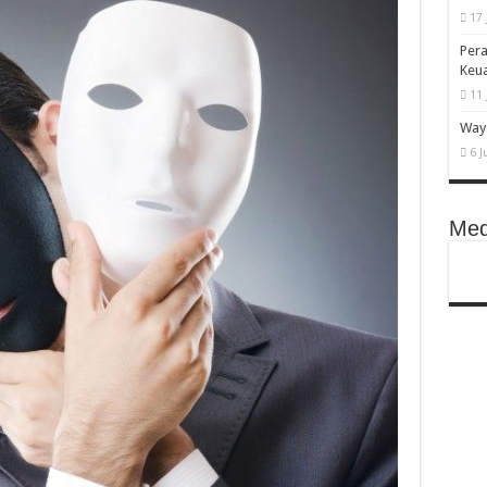
17 
Pera
Keu
11 
Waya
6 J
Med