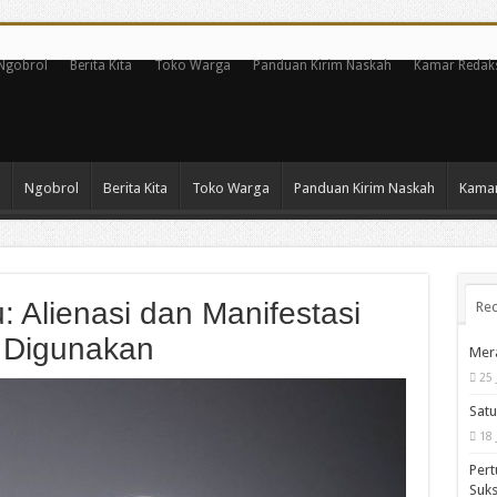
Ngobrol
Berita Kita
Toko Warga
Panduan Kirim Naskah
Kamar Redak
Ngobrol
Berita Kita
Toko Warga
Panduan Kirim Naskah
Kamar
 Alienasi dan Manifestasi
Rec
 Digunakan
Mera
25 
Satu
18 
Pert
Suks