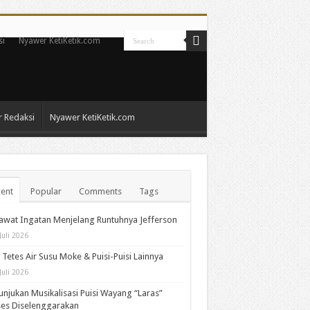
si
Nyawer KetiKetik.com
 Redaksi
Nyawer KetiKetik.com
ent
Popular
Comments
Tags
wat Ingatan Menjelang Runtuhnya Jefferson
Juli 2026
 Tetes Air Susu Moke & Puisi-Puisi Lainnya
Juli 2026
unjukan Musikalisasi Puisi Wayang “Laras”
es Diselenggarakan