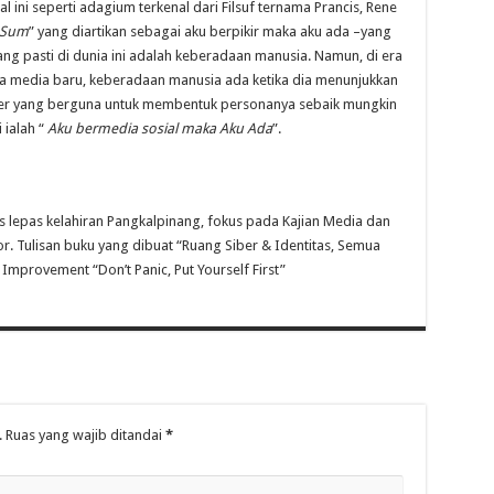
 ini seperti adagium terkenal dari Filsuf ternama Prancis, Rene
 Sum
” yang diartikan sebagai aku berpikir maka aku ada –yang
 pasti di dunia ini adalah keberadaan manusia. Namun, di era
a media baru, keberadaan manusia ada ketika dia menunjukkan
siber yang berguna untuk membentuk personanya sebaik mungkin
 ialah “
Aku bermedia sosial maka Aku Ada
”.
s lepas kelahiran Pangkalpinang, fokus pada Kajian Media dan
r. Tulisan buku yang dibuat “Ruang Siber & Identitas, Semua
provement “Don’t Panic, Put Yourself First”
.
Ruas yang wajib ditandai
*