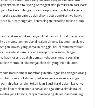
gan sistem kapitalis yang berangkat dari pemikiriran Karl Marx,
 yang berkaitan dengan sistem kerja para buruh, ketika para
ereka saat itu diperas dan dikontruksi pemikirannya hanya
(para buruh) mengalami keterasingan terhadap makna hidup
isan ini, alienasi bukan hanya dilihat dari struktural masyarakat
ndividu mengalami gejolak di dalam dirinya. Saat memasuki era
dengan inovasi yang semakin canggih, hal ini tentu membuat
Hal ini membuat semua orang menjadi terkoneksi dengan
a hadir di sini, apakah dengan kehadiran media sosial ini
bahkan membuat kita menjauhkan diri yang lebih dalam?
i media baru berhasil membangun hubungan kita dengan orang
in sisi hal ini sering kali memperburuk perasaan keterasingan
u pernah dibahas oleh tokoh Jean Baudrillard dalam karyanya
 kita lihat melalui media sosial sebagai dunia simulakra, di
tra-citra yang kosong, tanpa makna yang dalam dan berujung