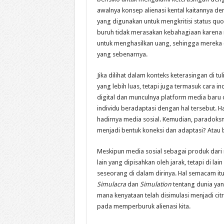
awalnya konsep alienasi kental kaitannya den
yang digunakan untuk mengkritisi status quo
buruh tidak merasakan kebahagiaan karena m
untuk menghasilkan uang, sehingga mereka 
yang sebenarnya.
Jika dilihat dalam konteks keterasingan di tul
yang lebih luas, tetapi juga termasuk cara i
digital dan munculnya platform media baru 
individu beradaptasi dengan hal tersebut. 
hadirnya media sosial. Kemudian, paradoksny
menjadi bentuk koneksi dan adaptasi? Atau 
Meskipun media sosial sebagai produk dar
lain yang dipisahkan oleh jarak, tetapi di la
seseorang di dalam dirinya. Hal semacam it
Simulacra
dan
Simulation
tentang dunia yang
mana kenyataan telah disimulasi menjadi ci
pada memperburuk alienasi kita.