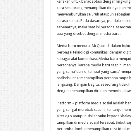
kenakan untuk beradaptasi dengan lingkung
cara seseorang menampilkan dirinya dan mem
menyembunyikan seluruh ataupun sebagian sifat
kerasa kental. Pada dasarnya, jika dulu se
sebenarnya, maka saat ini persona seseoran
apa yang disebut dengan media baru.
Media baru menurut McQuail di dalam buku S
berbagai teknologi komunikasi dengan digit
sebagai alat komunikasi. Media baru menja
personanya, karena media baru saat ini me
yang sama’ dan ‘di tempat yang sama’ menjad
realistis untuk menampilkan persona tanpa
langsung. Dengan begitu, seseorang tidak h
dengan menampilkan diri dan memvisualisasik
Platform – platform media sosial adalah bent
yang sangat merebak saat ini, tentunya membe
alter ego ataupun sisi anonim kepada khalaya
tampilkan di media sosial tersebut. Sebut s
berlomba-lomba menampilkan citra ideal mer