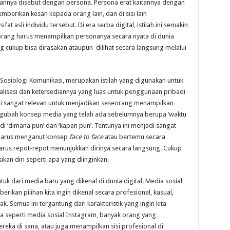
annya disebut dengan persona. Persona erat kaitannya dengan
berikan kesan kepada orang lain, dan di sisi lain
 asli individu tersebut. Di era serba digital, istilah ini semakin
seorang harus menampilkan personanya secara nyata di dunia
g cukup bisa dirasakan ataupun dilihat secara langsung melalui
osiologi Komunikasi, merupakan istilah yang digunakan untuk
alisasi dan ketersediannya yang luas untuk penggunaan pribadi
di sangat relevan untuk menjadikan seseorang menampilkan
ngubah konsep media yang telah ada sebelumnya berupa ‘waktu
i ‘dimana pun’ dan ‘kapan pun’. Tentunya ini menjadi sangat
 harus menganut konsep
face to face
atau bertemu secara
arus repot-repot menunjukkan dirinya secara langsung. Cukup
an diri seperti apa yang diinginkan.
uk dari media baru yang dikenal di dunia digital. Media sosial
rikan pilihan kita ingin dikenal secara profesional, kasual,
k. Semua ini tergantung dari karakteristik yang ingin kita
aja seperti media sosial Instagram, banyak orang yang
eka di sana, atau juga menampilkan sisi profesional di