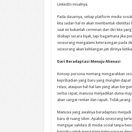
LinkedIn misalnya.
Pada dasarnya, setiap platform media sosia
kita sadari hal ini akan membentuk identitas
saat ini bukanlah cerminan dari diri kita yan
disikapi secara bijak, tapi bagaimana jika p
seseorang mengalami keterasingan pada dirin
seseorang akan kehilangan jati dirinya keti
Dari Beradaptasi Menuju Alienasi
Konsep persona memang mengarahkan seseo
kepribadian yang baru yang mungkin dapat 
relasi, ataupun hal-hal lain yang akan bergu
serba cepat, manusia menjadikan dunia maya
akan sangat rentan dan rapuh. Tidak jarang
Manusia yang awalnya beradaptasi menjadi
baru di ruang siber. Apabila seseorang terla
mengejar validasi di media sosial tanpa be
berisiko untuk mengalami keterasingan denga