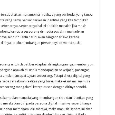
l tersebut akan menampilkan realitas yang berbeda, yang tanpa
 kita yang semu bahkan terkesan identitas yang kita tampilkan
g sebenarnya. Sebenarnya hal ini tidaklah masalah jika masih
embentukan citra seseorang di media sosial ini menjadikan
ya sendiri? Tentu hal ini akan sangat berisiko karena
ka dirinya terlalu membangun personanya di media sosial.
rang untuk dapat beradaptasi di lingkungannya, membangun
berguna apakah itu untuk mendapatkan pekerjaan, pasangan,
na untuk mencapai tujuan seseorang. Tetapi di era digital yang
 sebagai sebuah realitas yang baru, maka eksistensi manusia
 seseorang mengalami keterputusan dengan dirinya sendiri.
 sekumpulan manusia yang membangun citra dan identitas yang
lu melekatkan diri pada persona digital misalnya seperti hanya
nar-benar memahami diri mereka, maka manusia seperti ini akan
n dirinya sendiri atau yang disebut dengan alienasi. Pada